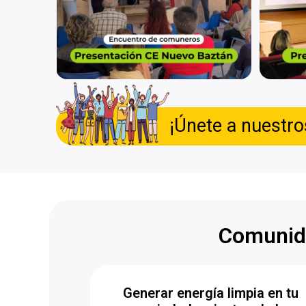
¡Únete a nuestro
Comunida
Generar energía limpia en tu