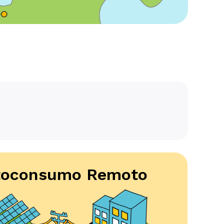
s
l webinar
toconsumo Remoto