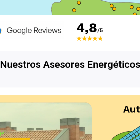
4,8
/
5
★★★★★
★★★★★
Nuestros Asesores Energético
Apúntate a
Au