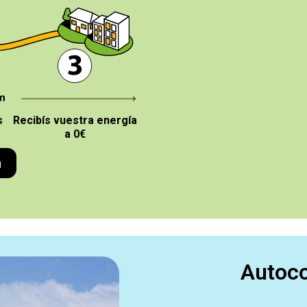
s
Recibís vuestra energía
a 0€
n
Autoco