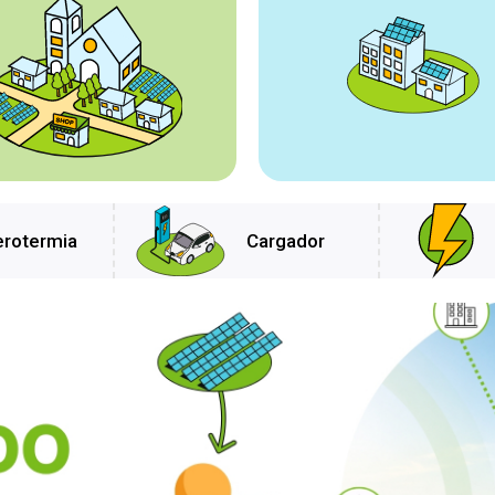
erotermia
Cargador