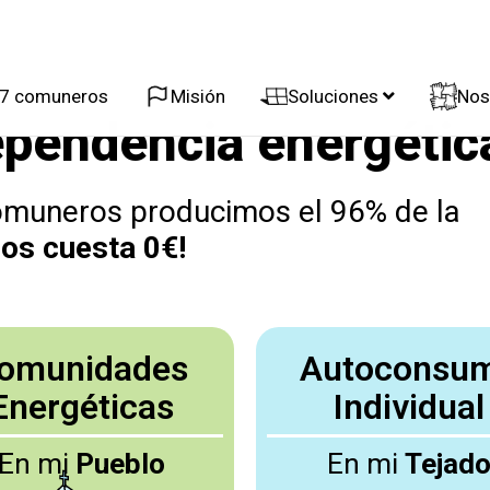
37 comuneros
Misión
Soluciones
Nos
ependencia energétic
 comuneros producimos el 96% de la
nos cuesta 0€!
omunidades
Autoconsu
Energéticas
Individual
En mi
Pueblo
En mi
Tejad