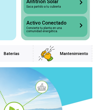
Anfitrión Solar
Saca partido a tu cubierta
Activo Conectado
Convierte tu planta en una
comunidad energética.
Baterías
Mantenimiento