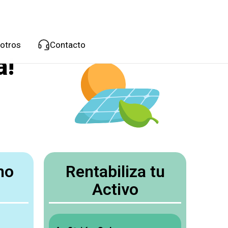
otros
Contacto
a!
mo
Rentabiliza tu
Activo
o