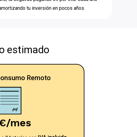
amortizando tu inversión en pocos años.
ro estimado
consumo Remoto
4€/mes