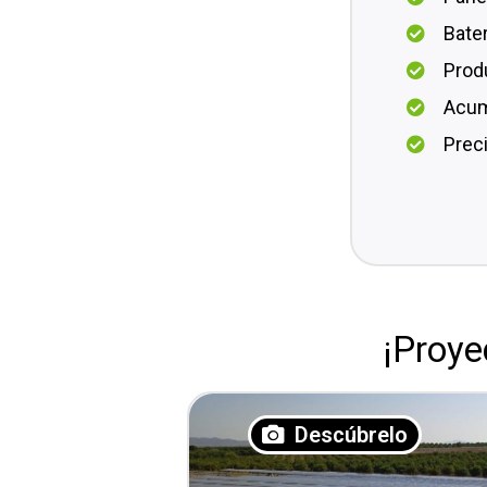
Bate
Prod
Acum
Prec
¡Proy
Descúbrelo