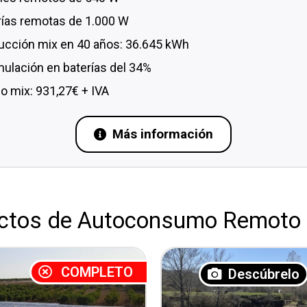
rías remotas de 1.000 W
ucción mix en 40 años: 36.645 kWh
ulación en baterías del 34%
io mix: 931,27€ + IVA
Más información
ectos de Autoconsumo Remoto l
COMPLETO
Descúbrelo