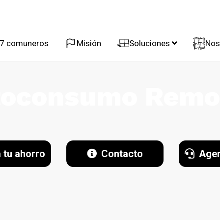
37 comuneros
Misión
Soluciones
Nos
toconsumo Remo
 tu ahorro
Contacto
Agen