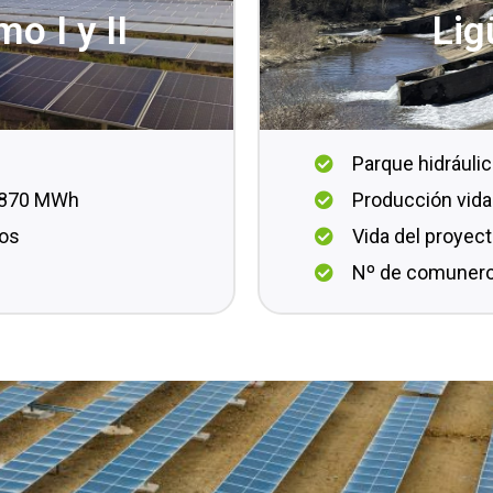
o I y II
Lig
Parque hidráuli
4.870 MWh
Producción vida
ños
Vida del proyec
Nº de comunero