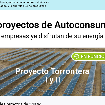
rbinas y almacenada por tus baterías, es
lados, y la energía que no produzcas.
proyectos de Autocons
y empresas ya disfrutan de su energía
EN FUNCI
Proyecto Torrontera
I y II
les remotos de 540 W