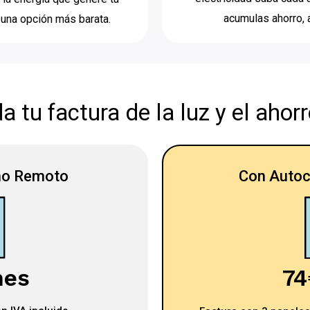
acumulas ahorro, 
una opción más barata.
 tu factura de la luz y el ahor
mo Remoto
Con Auto
7
mes