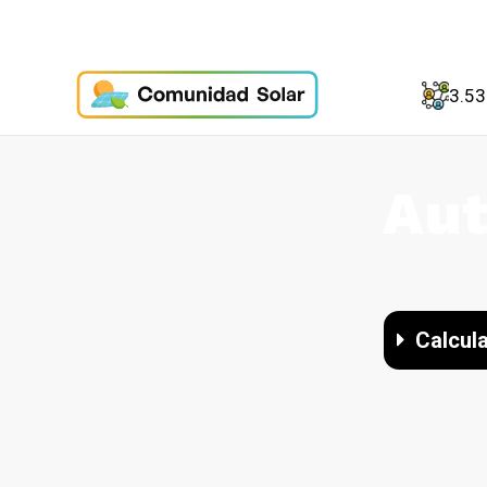
3.5
Au
Calcula