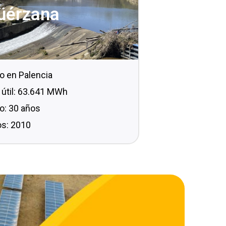
üérzana
co en Palencia
 útil: 63.641 MWh
to: 30 años
s: 2010