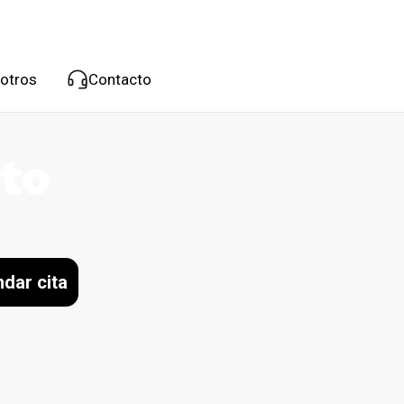
otros
Contacto
to
dar cita