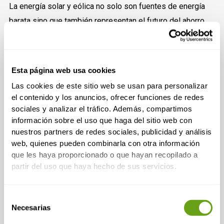
La energía solar y eólica no solo son fuentes de energía
barata sino que también representan el futuro del ahorro
energético. Considera la posibilidad de:
Instalar paneles solares:
Aunque requiere una
inversión inicial, a largo plazo, la energía solar puede
Esta página web usa cookies
proporcionar un ahorro energético considerable y
una fuente constante de energía barata.
Las cookies de este sitio web se usan para personalizar
el contenido y los anuncios, ofrecer funciones de redes
Autoconsumo Remoto
con
Comunidad Solar
:
sociales y analizar el tráfico. Además, compartimos
Para aquellos que desean beneficiarse de la energía
información sobre el uso que haga del sitio web con
solar pero no tienen la capacidad de instalar paneles
nuestros partners de redes sociales, publicidad y análisis
en sus propios tejados, existe una solución
innovadora: el
Autoconsumo Remoto
.
Comunidad
web, quienes pueden combinarla con otra información
Solar
ofrece a los usuarios la posibilidad de
que les haya proporcionado o que hayan recopilado a
comprar paneles solares ubicados en otro lugar.
partir del uso que haya hecho de sus servicios.
Esto significa que puedes ahorrar energía y reducir
tus costos sin tener que hacer modificaciones en tu
hogar.
La energía generada por tus paneles a
Selección
distancia se introduce en la red general, y recibes
Necesarias
una compensación en tu factura de electricidad por
de
la energía que aportas, como si los paneles
consentimiento