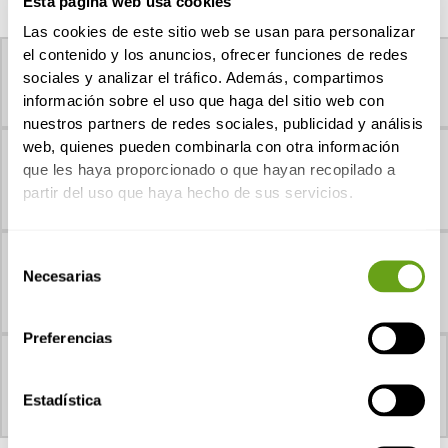
Esta página web usa cookies
Las cookies de este sitio web se usan para personalizar
el contenido y los anuncios, ofrecer funciones de redes
Ahorro VS Mercado
sociales y analizar el tráfico. Además, compartimos
76%
información sobre el uso que haga del sitio web con
nuestros partners de redes sociales, publicidad y análisis
web, quienes pueden combinarla con otra información
Potencia solar
que les haya proporcionado o que hayan recopilado a
106 kWp
partir del uso que haya hecho de sus servicios.
Capacidad estimada
Selección
Necesarias
de
39
consentimiento
Preferencias
Años de duración
Estadística
25