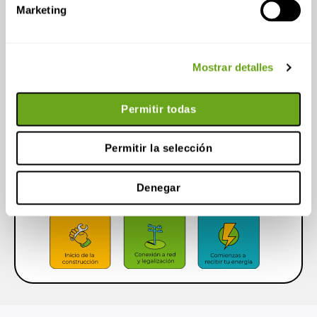
Marketing
El camino para entrar en la Comunidad
Energética de Ibeas de Juarros
Mostrar detalles
Permitir todas
Permitir la selección
Denegar