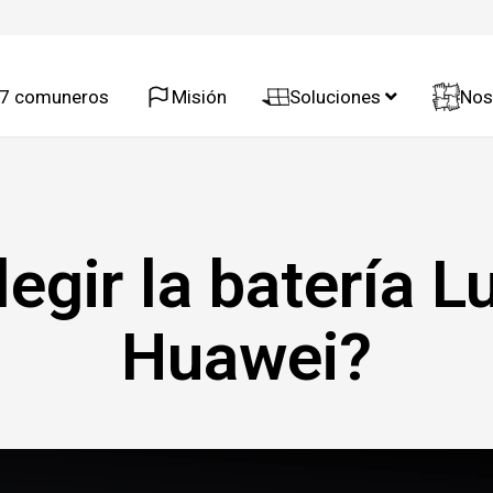
37 comuneros
Misión
Soluciones
Nos
legir la batería 
Huawei?