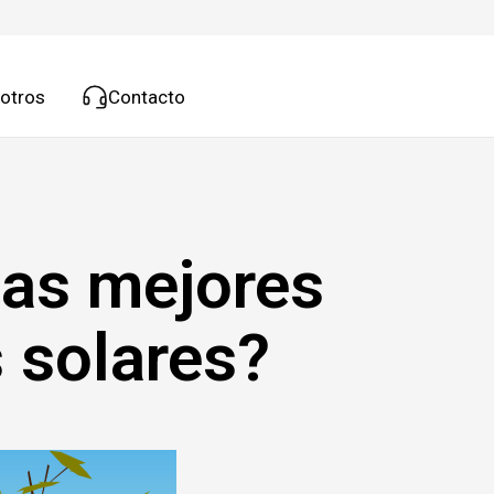
otros
Contacto
las mejores
 solares?